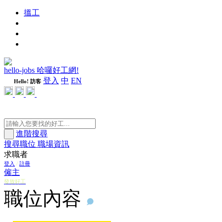
搵工
進修
週刊
隨心好工
hello-jobs 哈囉好工網!
登入
中
EN
Hello! 訪客
進階搜尋
搜尋職位
職場資訊
求職者
登入
/
註冊
僱主
發放好工
職位內容