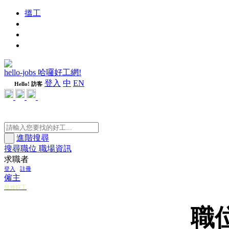
搵工
進修
週刊
隨心好工
hello-jobs 哈囉好工網!
登入
中
EN
Hello! 訪客
進階搜尋
搜尋職位
職場資訊
求職者
登入
/
註冊
僱主
發放好工
職