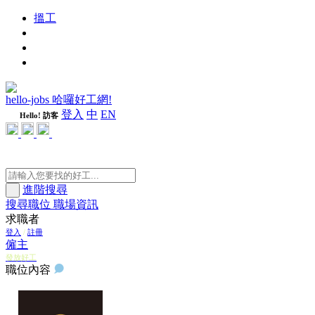
搵工
進修
週刊
隨心好工
hello-jobs 哈囉好工網!
登入
中
EN
Hello! 訪客
進階搜尋
搜尋職位
職場資訊
求職者
登入
/
註冊
僱主
發放好工
職位內容