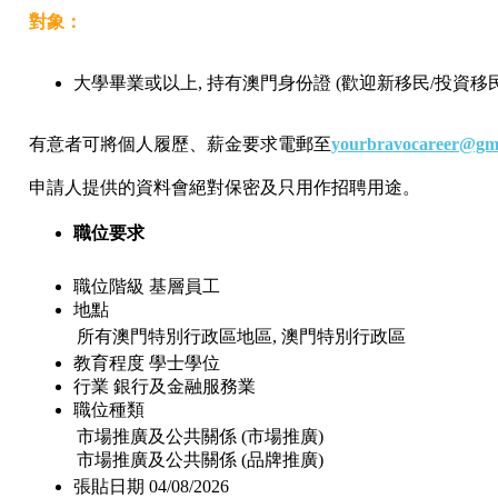
對象：
大學畢業或以上, 持有澳門身份證 (歡迎新移民/投資移民
有意者可將個人履歷、薪金要求電郵至
yourbravocareer@gm
申請人提供的資料會絕對保密及只用作招聘用途。
職位要求
職位階級
基層員工
地點
所有澳門特別行政區地區, 澳門特別行政區
教育程度
學士學位
行業
銀行及金融服務業
職位種類
市場推廣及公共關係 (市場推廣)
市場推廣及公共關係 (品牌推廣)
張貼日期
04/08/2026