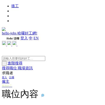
搵工
進修
週刊
隨心好工
hello-jobs 哈囉好工網!
登入
中
EN
Hello! 訪客
進階搜尋
搜尋職位
職場資訊
求職者
登入
/
註冊
僱主
發放好工
職位內容