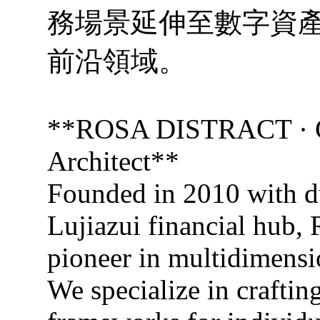
務場景延伸至數字資
前沿領域。
**ROSA DISTRACT · Gl
Architect**
Founded in 2010 with du
Lujiazui financial hub
pioneer in multidimensi
We specialize in craftin