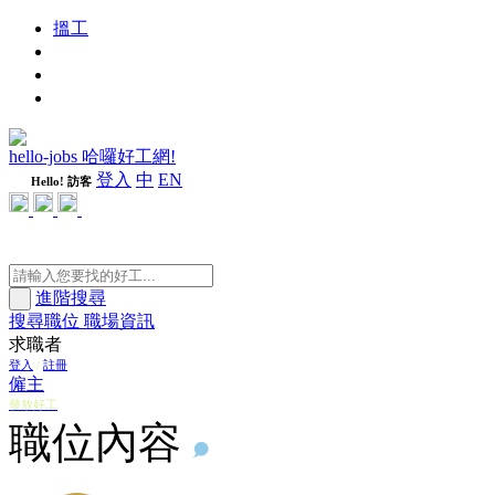
搵工
進修
週刊
隨心好工
hello-jobs 哈囉好工網!
登入
中
EN
Hello! 訪客
進階搜尋
搜尋職位
職場資訊
求職者
登入
/
註冊
僱主
發放好工
職位內容