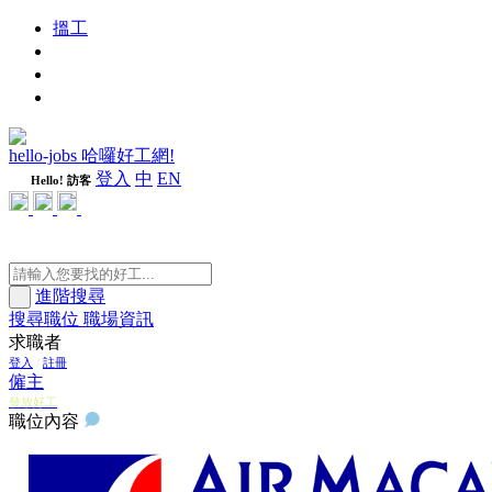
搵工
進修
週刊
隨心好工
hello-jobs 哈囉好工網!
登入
中
EN
Hello! 訪客
進階搜尋
搜尋職位
職場資訊
求職者
登入
/
註冊
僱主
發放好工
職位內容