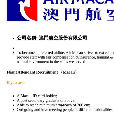
公司名稱:
澳門航空股份有限公司
To become a preferred airline, Air Macau strives to exceed cus
provide staff with fair compensation & insurance, training &
natural environment in the cities we served.
Flight Attendant Recruitment （Macau）
If you are:
A Macau ID card holder;
A post secondary graduate or above;
Able to reach minimum arm-reach of 206 cm;
Out-going and love meeting people of different nationalities.