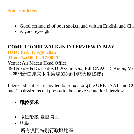
And you have:
Good command of both spoken and written English and Chi
A good eyesight;
COME TO OUR WALK-IN INTERVIEW IN MAY:
Date: 16 & 17 Apr 2026
Time: 14:30LT - 17:00LT
Venue: Air Macau Head Office
398 Alameda Dr. Carlos D' Assumpcao, Edf CNAC 15 Andar, Ma
〔澳門新口岸宋玉生廣場398號中航大廈15樓）
Interested parties are invited to bring along the ORIGINAL and COPI
and 1 half-size recent photos to the above venue for interview.
職位要求
職位階級
基層員工
地點
所有澳門特別行政區地區