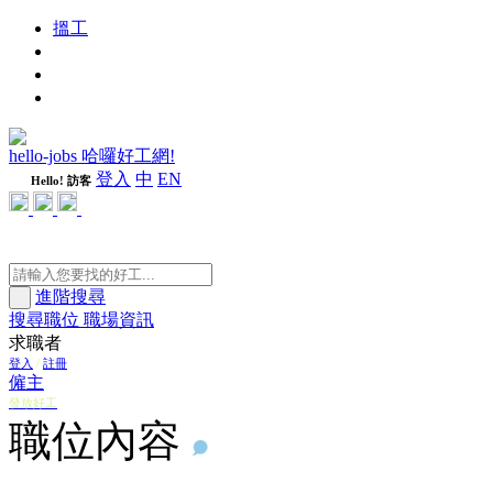
搵工
進修
週刊
隨心好工
hello-jobs 哈囉好工網!
登入
中
EN
Hello! 訪客
進階搜尋
搜尋職位
職場資訊
求職者
登入
/
註冊
僱主
發放好工
職位內容