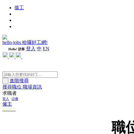
搵工
進修
週刊
隨心好工
hello-jobs 哈囉好工網!
登入
中
EN
Hello! 訪客
進階搜尋
搜尋職位
職場資訊
求職者
登入
/
註冊
僱主
發放好工
職