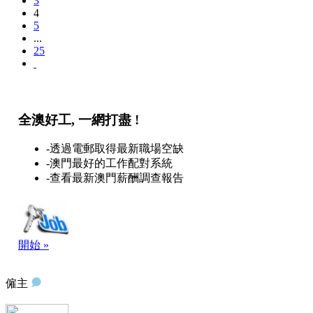
3
4
5
...
25
全澳好工, 一網打盡 !
-透過電郵取得最新職場空缺
-澳門最好的工作配對系統
-查看最新澳門薪酬調查報告
開始 »
僱主