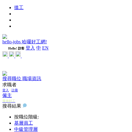
搵工
進修
週刊
隨心好工
hello-jobs 哈囉好工網!
登入
中
EN
Hello! 訪客
搜尋職位
職場資訊
求職者
登入
/
註冊
僱主
發放好工
搜尋結果
按職位階級:
基層員工
中級管理層