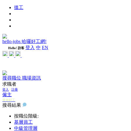
搵工
進修
週刊
隨心好工
hello-jobs 哈囉好工網!
登入
中
EN
Hello! 訪客
搜尋職位
職場資訊
求職者
登入
/
註冊
僱主
發放好工
搜尋結果
按職位階級:
基層員工
中級管理層