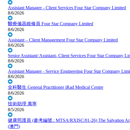
Assistant Manager - Client Services
Four Star Company Limited
8/6/2026
醫療儀器維修員
Four Star Company Limited
8/6/2026
Assistant – Client Management
Four Star Company Limited
8/6/2026
Senior Assistant/ Assistant- Client Services
Four Star Company Li
8/6/2026
Assistant Manager - Service Engineering
Four Star Company Limi
8/6/2026
全科醫生 General Practitioner
iRad Medical Centre
8/6/2026
技術助理
萬寧
8/5/2026
健康照護員 (參考編號.: MTSA/RXISC/01-26)
The Salvation
(澳門)