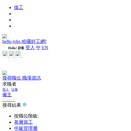
搵工
進修
週刊
隨心好工
hello-jobs 哈囉好工網!
登入
中
EN
Hello! 訪客
搜尋職位
職場資訊
求職者
登入
/
註冊
僱主
發放好工
搜尋結果
按職位階級:
基層員工
中級管理層