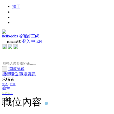
搵工
進修
週刊
隨心好工
hello-jobs 哈囉好工網!
登入
中
EN
Hello! 訪客
進階搜尋
搜尋職位
職場資訊
求職者
登入
/
註冊
僱主
發放好工
職位內容