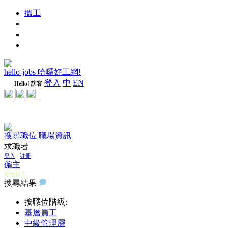
搵工
進修
週刊
隨心好工
hello-jobs 哈囉好工網!
登入
中
EN
Hello! 訪客
搜尋職位
職場資訊
求職者
登入
/
註冊
僱主
發放好工
搜尋結果
按職位階級:
基層員工
中級管理層