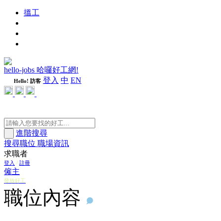
搵工
進修
週刊
隨心好工
hello-jobs 哈囉好工網!
登入
中
EN
Hello! 訪客
進階搜尋
搜尋職位
職場資訊
求職者
登入
/
註冊
僱主
發放好工
職位內容