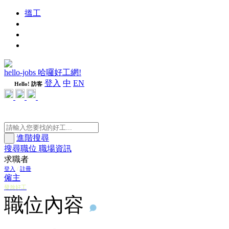
搵工
進修
週刊
隨心好工
hello-jobs 哈囉好工網!
登入
中
EN
Hello! 訪客
進階搜尋
搜尋職位
職場資訊
求職者
登入
/
註冊
僱主
發放好工
職位內容